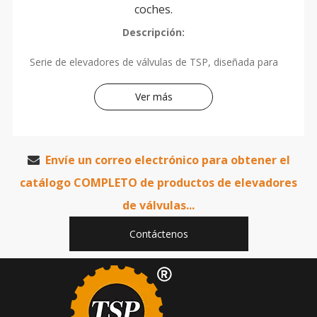
coches.
Descripción:
Serie de elevadores de válvulas de TSP, diseñada para
una variedad de modelos, utilizando producción de
precisión de materias primas de alta gama, para
Ver más
garantizar la calidad. Si tiene necesidades de compra,
comuníquese por correo electrónico.
Envíe
un correo electrónico para obtener el

catálogo COMPLETO de productos de elevadores
de válvulas...
Contáctenos