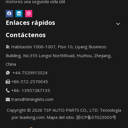
motores una segunda vida útil.
Enlaces rápidos
Contáctenos
Habitación 1006-1007, Piso 10, Liyang Business

Building, No.355 Longxi NorthRoad, Huzhou, Zhejiang,
China
+44-7529915324

+86-572-2570045

+86- 13957287135

trans@timingkits.com

Copyright ©
2026
TSP AUTO PARTS CO., LTD. Tecnología
por
leadong.com
.
Mapa del sitio
.
浙ICP备07023005号