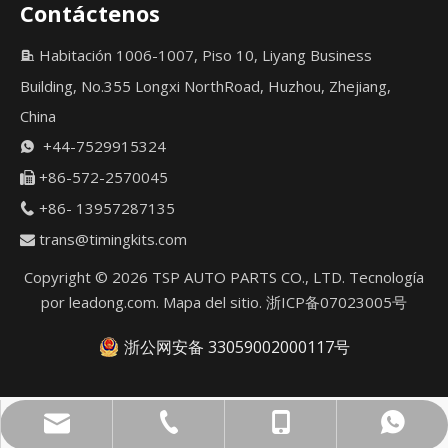
Contáctenos
Habitación 1006-1007, Piso 10, Liyang Business

Building, No.355 Longxi NorthRoad, Huzhou, Zhejiang,
China
+44-7529915324

+86-572-2570045

+86- 13957287135

trans@timingkits.com

Copyright ©
2026
TSP AUTO PARTS CO., LTD. Tecnología
por
leadong.com
.
Mapa del sitio
.
浙ICP备07023005号
浙公网安备 33059002000117号
trans@timingkits.com
+86- 13957287135
+44-7529915324
+44-7529915324