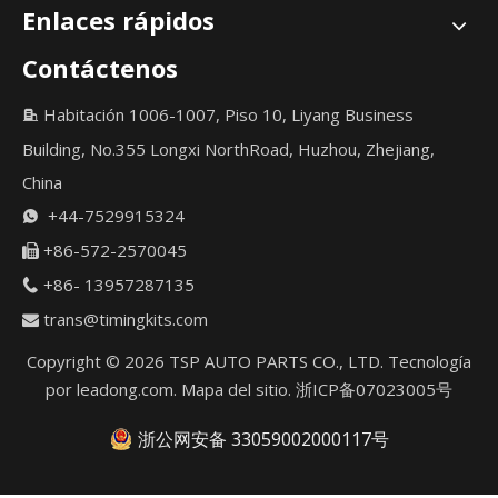
Enlaces rápidos
Contáctenos
Habitación 1006-1007, Piso 10, Liyang Business

Building, No.355 Longxi NorthRoad, Huzhou, Zhejiang,
China
+44-7529915324

+86-572-2570045

+86- 13957287135

trans@timingkits.com

Copyright ©
2026
TSP AUTO PARTS CO., LTD. Tecnología
por
leadong.com
.
Mapa del sitio
.
浙ICP备07023005号
浙公网安备 33059002000117号