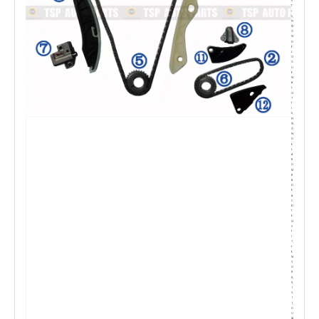
V
T
)
5,
PI
Ñ
Ó
N
D
E
L
CI
G
U
E
N
A
L
(2
7
T
)
6,
PI
Ñ
Ó
N
D
E
L
A
B
O
M
B
A
D
E
A
C
EI
T
E
(3
0
T
)
7,
T
E
N
S
O
R
8,
9,
1
0,
1
1,
G
U
ÍA