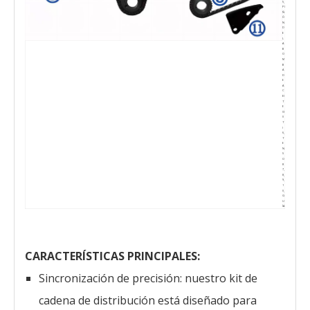
5,
PI
Ñ
Ó
N
D
E
L
A
B
O
M
B
A
D
E
A
C
EI
T
E
(3
0
T
)
6,
T
E
N
S
O
R
7,
8,
9,
1
0,
G
U
ÍA
CARACTERÍSTICAS PRINCIPALES:
Sincronización de precisión: nuestro kit de
cadena de distribución está diseñado para