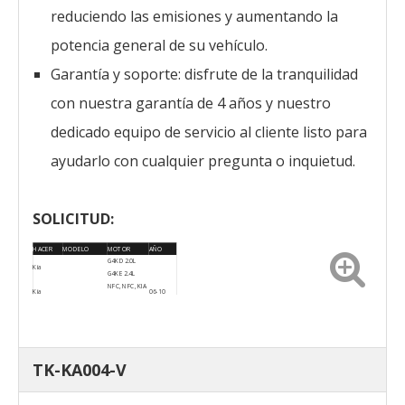
reduciendo las emisiones y aumentando la
potencia general de su vehículo.
Garantía y soporte: disfrute de la tranquilidad
con nuestra garantía de 4 años y nuestro
dedicado equipo de servicio al cliente listo para
ayudarlo con cualquier pregunta o inquietud.
SOLICITUD:
HACER
MODELO
MOTOR
AÑO
G4KD 2.0L
Kia
G4KE 2.4L
NFC, NFC, KIA
Kia
06-10
K5
Kia
ED3
06-07
TK-KA004-V