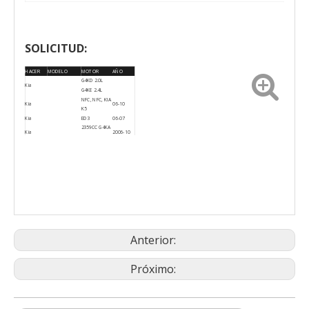
SOLICITUD:
HACER
MODELO
MOTOR
AÑO
G4KD 2.0L
Kia
G4KE 2.4L
NFC, NFC, KIA
Kia
06-10
K5
Kia
ED3
06-07
2359CC G4KA
Kia
2006-10
KC KE 4CIL.
Kia
RONDA
2007-09
Kia
ÓPTIMA
2006-10
Anterior:
Próximo: