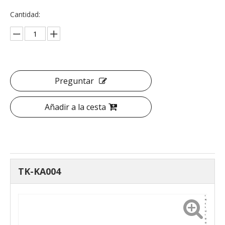
Cantidad:
Preguntar
Añadir a la cesta
TK-KA004
I
N
C
L
U
I
D
O