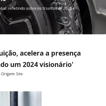
obal: refletindo sobre os triunfos de 2023 e
buição, acelera a presença
ndo um 2024 visionário'
4 Origem:
Site