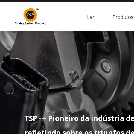
Lar
Produtos
TSP --- Pioneiro da indústria d
refletindo sobre os triunfos d