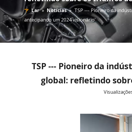
Lar
»
Notícias
»
TSP --- Pioneiro da indúst
antecipando um 2024 visionário'
TSP --- Pioneiro da indús
global: refletindo sob
Visualizaçõe