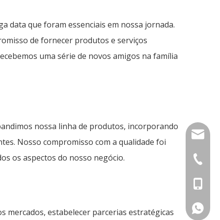
nga data que foram essenciais em nossa jornada.
omisso de fornecer produtos e serviços
s recebemos uma série de novos amigos na família
xpandimos nossa linha de produtos, incorporando
trans@t
entes. Nosso compromisso com a qualidade foi
dos os aspectos do nosso negócio.
+44-752
+86- 13
+44-752
 mercados, estabelecer parcerias estratégicas