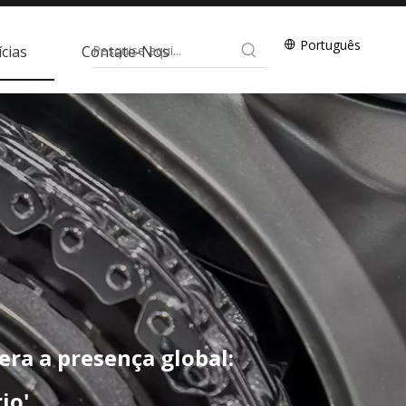
Português
cias
Contate-Nos
lera a presença global:
io'