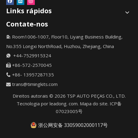
Links rápidos
Contate-nos
Room1006-1007, Floor10, Liyang Business Building,

No.355 Longxi NorthRoad, Huzhou, Zhejiang, China
+44-7529915324

+86-572-2570045

+86- 13957287135

trans@timingkits.com

Direitos autorais ©
2026
TSP AUTO PEÇAS CO., LTD.
Tecnologia por
leadong. com
.
Mapa do site
.
ICP备
07023005号
浙公网安备 33059002000117号