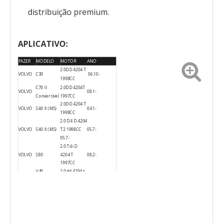
distribuição premium.
APLICATIVO:
FAZER
MODELO
MOTOR
ANO
2.0DD 4204 T
VOLVO
C30
06.10-
1998CC
C70 II
2.0DD 4204T
VOLVO
08.1-
Conversível
1997CC
2.0DD 4204 T
VOLVO
S40 II (MS)
04.1-
1998CC
2.0 D4 D 4204
VOLVO
S40 II (MS)
T2 1998CC
05.7-
05.7-
2.0 Tdi D
VOLVO
S80
4204 T
08.2-
1997CC
V40
2.0 dd 4204 t
VOLVO
Carrinha
1997cc 02.12-
02.12-04.6
(VW)
04.6
2.0DD 4204 T
VOLVO
V50 (MW)
04.4-
1998CC
Propriedade
2.0 DD 4204T
VOLVO
07.10-
V70 III
1997CC