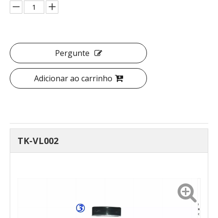
Pergunte
Adicionar ao carrinho
TK-VL002
I
N
C