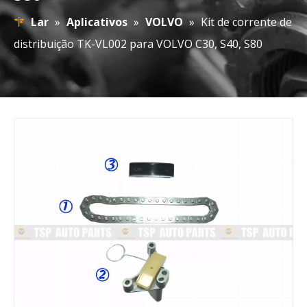
Lar
»
Aplicativos
»
VOLVO
»
Kit de corrente de
distribuição TK-VL002 para VOLVO C30, S40, S80